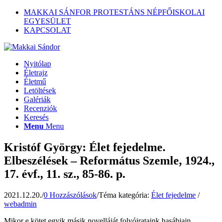
MAKKAI SÁNFOR PROTESTÁNS NÉPFŐISKOLAI
EGYESÜLET
KAPCSOLAT
Nyitólap
Életrajz
Életmű
Letöltések
Galériák
Recenziók
Keresés
Menu
Menu
Kristóf György: Élet fejedelme.
Elbeszélések – Református Szemle, 1924.,
17. évf., 11. sz., 85-86. p.
2021.12.20.
/
0 Hozzászólások
/
Téma kategória:
Élet fejedelme
/
webadmin
Mikor e kötet egyik másik novelláját folyóirataink hasábjain