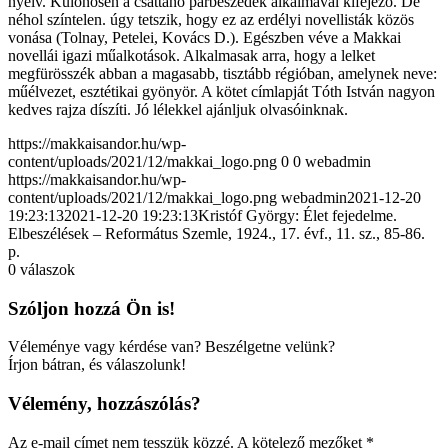
nyelv. Különösen a csattanó párbeszédek alkalmával kifejező. De
néhol színtelen. úgy tetszik, hogy ez az erdélyi novellisták közös
vonása (Tolnay, Petelei, Kovács D.). Egészben véve a Makkai
novellái igazi műalkotások. Alkalmasak arra, hogy a lelket
megfürösszék abban a magasabb, tisztább régióban, amelynek neve:
műélvezet, esztétikai gyönyör. A kötet címlapját Tóth István nagyon
kedves rajza díszíti. Jó lélekkel ajánljuk olvasóinknak.
https://makkaisandor.hu/wp-
content/uploads/2021/12/makkai_logo.png
0
0
webadmin
https://makkaisandor.hu/wp-
content/uploads/2021/12/makkai_logo.png
webadmin
2021-12-20
19:23:13
2021-12-20 19:23:13
Kristóf György: Élet fejedelme.
Elbeszélések – Református Szemle, 1924., 17. évf., 11. sz., 85-86.
p.
0
válaszok
Szóljon hozzá Ön is!
Véleménye vagy kérdése van? Beszélgetne velünk?
Írjon bátran, és válaszolunk!
Vélemény, hozzászólás?
Az e-mail címet nem tesszük közzé.
A kötelező mezőket
*