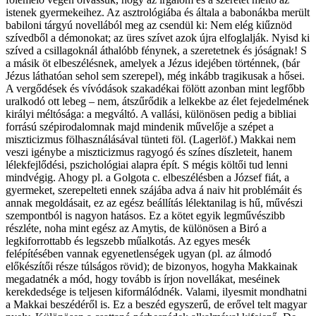
istenek gyermekeihez. Az asztrológiába és általa a babonákba merült
babiloni tárgyú novellából meg az csendül ki: Nem elég kiűznöd
szívedből a démonokat; az üres szívet azok újra elfoglalják. Nyisd ki
szíved a csillagoknál áthalóbb fénynek, a szeretetnek és jóságnak! S
a másik öt elbeszélésnek, amelyek a Jézus idejében történnek, (bár
Jézus láthatóan sehol sem szerepel), még inkább tragikusak a hősei.
A vergődések és vívódások szakadékai fölött azonban mint legfőbb
uralkodó ott lebeg – nem, átszűrődik a lelkekbe az élet fejedelmének
királyi méltósága: a megváltó. A vallási, különösen pedig a bibliai
forrású szépirodalomnak majd mindenik művelője a szépet a
miszticizmus fölhasználásával tünteti föl. (Lagerlöf.) Makkai nem
veszi igénybe a miszticizmus ragyogó és színes díszleteit, hanem
lélekfejlődési, pszichológiai alapra épít. S mégis költői tud lenni
mindvégig. Ahogy pl. a Golgota c. elbeszélésben a József fiát, a
gyermeket, szerepelteti ennek szájába adva á naiv hit problémáit és
annak megoldásait, ez az egész beállítás lélektanilag is hű, művészi
szempontból is nagyon hatásos. Ez a kötet egyik legművészibb
részléte, noha mint egész az Amytis, de különösen a Biró a
legkiforrottabb és legszebb műalkotás. Az egyes mesék
felépítésében vannak egyenetlenségek ugyan (pl. az álmodó
előkészítői része túlságos rövid); de bizonyos, hogyha Makkainak
megadatnék a mód, hogy tovább is írjon novellákat, meséinek
kerekdedsége is teljesen kiformálódnék. Valami, ilyesmit mondhatni
a Makkai beszédéről is. Ez a beszéd egyszerű, de erővel telt magyar