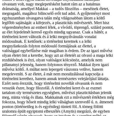
olvastam volt, nagy meglepetésként hatott rám az a hatalmas
drámaiság, amellyel Makkai – a tudós filozófus – meséinek életet,
megragadó, magához bilincselő erőt tud adni. A gyűjteményt most
egyhuzamban olvasgatva talán még világosabban látom a költő
legfőbb sajátságát: a kifejezés, a plaszticitás művészetét. Mert hisz
végeredményben az emberi lélek, a vívódó, töprengő, szilárd pontot,
az élet fejedelmét kereső egyén mindig ugyanaz. Csak a háttér, a
történelmi keret változik és á lelki megnyilvánulás vonalai
módosulnak. E kettőnek: a történelmi keretnek s a lelki
megnyilatkozás folyton módosuló formájának az élettel, a
valósággal egybefűzése már magában is érdem. De az igazi művész
olyan életet önt a keretbe, hogy azt az életeiét az olvasó a maga lelki
rezdülésének is érzi, olyan valóságot kölcsönöz, amelyik nem
pillanatnyi jelenség, hanem folytonos tényező. Makkai ilyen igazi
művész költő. A múltat nem lepergeti vászonra vetítve, hanem
megeleveníti. S az életet, á mát nem moralizálással kapcsolja a
történelmi kerethez, hanem annak természetes velejárójául láttatja.
Ezért nem érezzük, hogy történelmi novellát olvasunk és nem
vesszük észre, hogy filozofál. A történelmi keret és az eszmei
tartalom oly természetes egységben, művészi plaszticitásban jelenik
meg, minta virág és illata. Makkainak ezt a művészetét értékben még
fokozza, hogy hőseit mindig lelki válságban szenvedő ú. n. átmeneti
ponton (történetileg is és egyénileg) tünteti föl. A tömeg fölötti
uralomra épült egyiptomi elbeszélés (Amytis) megrázó, de egyben
fölemelő végén olvassuk, hogy az irgalom és a szerétet méltó az