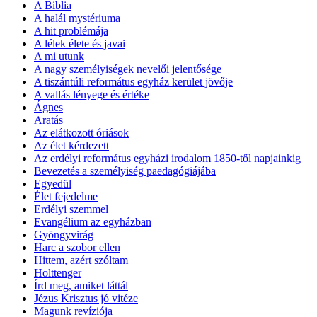
A Biblia
A halál mystériuma
A hit problémája
A lélek élete és javai
A mi utunk
A nagy személyiségek nevelői jelentősége
A tiszántúli református egyház kerület jövője
A vallás lényege és értéke
Ágnes
Aratás
Az elátkozott óriások
Az élet kérdezett
Az erdélyi református egyházi irodalom 1850-től napjainkig
Bevezetés a személyiség paedagógiájába
Egyedül
Élet fejedelme
Erdélyi szemmel
Evangélium az egyházban
Gyöngyvirág
Harc a szobor ellen
Hittem, azért szóltam
Holttenger
Írd meg, amiket láttál
Jézus Krisztus jó vitéze
Magunk revíziója