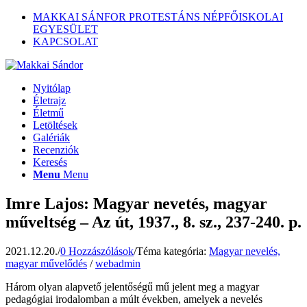
MAKKAI SÁNFOR PROTESTÁNS NÉPFŐISKOLAI
EGYESÜLET
KAPCSOLAT
Nyitólap
Életrajz
Életmű
Letöltések
Galériák
Recenziók
Keresés
Menu
Menu
Imre Lajos: Magyar nevetés, magyar
műveltség – Az út, 1937., 8. sz., 237-240. p.
2021.12.20.
/
0 Hozzászólások
/
Téma kategória:
Magyar nevelés,
magyar művelődés
/
webadmin
Három olyan alapvető jelentőségű mű jelent meg a magyar
pedagógiai irodalomban a múlt években, amelyek a nevelés