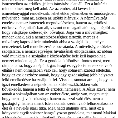
ismereteiben az erkölcsi jellem irányítása alatt áll. Ezt a kultúrát
mindenkinek meg kell adni. Az az ember, aki kevesebb
ismeretanyaggal rendelkezik, lehet etikai jellemében és minőségében
műveltebb, mint az, akiben az utóbbi hiányzik. A népműveltség
emelése nem az ismeretek megnövelésében, hanem az, erkölcsi
értékre való eljuttatásban áll, viszont nem tagadható meg a néptől az,
hogy világképe szélesedjék, bővüljön. Joga van a műveltséghez
mindenkinek, aki a nemzetközösséghez tartozik, mert ez a
műveltség kapcsol bele mindenkit abba a szolgálatba, amelyet
nemzetének kell rendelkezésére bocsátania. A műveltség elkötelez
szolgálatra, a nemzet egységes hivatásának elfogadására, az abban
való munkára s a szolgálat e közösségébe bele kell kapcsolni a
nemzet minden tagját. Ez a gondolat különösen fontos most, mert
rámutat arra, hogy a népünk gazdasági és egyéb ismeretekkel való
ellátása nem önmagában való cél, hogy sohasem szabad elfeledni,
hogy ez csak eszköze annak, hogy egy gazdaságilag jobb helyzetet
lelki emelkedésre használjunk fel. Viszont, rámutat arra is, hogy az
igazi emelkedése a népnek nem a külső eszközökben való
bővelkedés, hanem a lelki és erkölcsi nemesség. A Jézus szava: nem
annak a sokaságában van az ember élete, amije van, megmutatja,
hogy nem a javak sokasága, hanem az azzal való élés, nem a
gazdagság, hanem annak Isten akarata szerint való felhasználása az
élet és a nevelés igazi titka. Még hadd utaljunk arra, mert ez a
könyvnek egyik sokszor hangsúlyozott gondolata, mit mond Makkai
a kisebbségi nemzet kultúrájáról. Erre nézve azt vallja, hogy az igazi