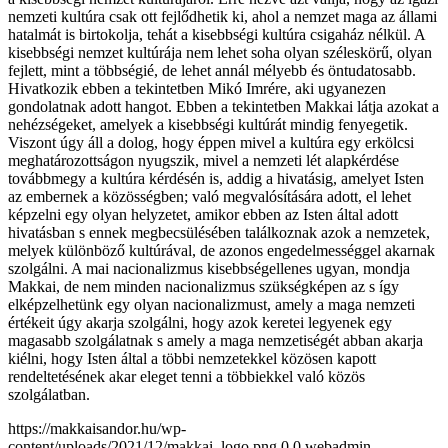
nemzeti kultúra csak ott fejlődhetik ki, ahol a nemzet maga az állami
hatalmát is birtokolja, tehát a kisebbségi kultúra csigaház nélkül. A
kisebbségi nemzet kultúrája nem lehet soha olyan széleskörű, olyan
fejlett, mint a többségié, de lehet annál mélyebb és öntudatosabb.
Hivatkozik ebben a tekintetben Mikó Imrére, aki ugyanezen
gondolatnak adott hangot. Ebben a tekintetben Makkai látja azokat a
nehézségeket, amelyek a kisebbségi kultúrát mindig fenyegetik.
Viszont úgy áll a dolog, hogy éppen mivel a kultúra egy erkölcsi
meghatározottságon nyugszik, mivel a nemzeti lét alapkérdése
továbbmegy a kultúra kérdésén is, addig a hivatásig, amelyet Isten
az embernek a közösségben; való megvalósítására adott, el lehet
képzelni egy olyan helyzetet, amikor ebben az Isten által adott
hivatásban s ennek megbecsülésében találkoznak azok a nemzetek,
melyek különböző kultúrával, de azonos engedelmességgel akarnak
szolgálni. A mai nacionalizmus kisebbségellenes ugyan, mondja
Makkai, de nem minden nacionalizmus szükségképen az s így
elképzelhetünk egy olyan nacionalizmust, amely a maga nemzeti
értékeit úgy akarja szolgálni, hogy azok keretei legyenek egy
magasabb szolgálatnak s amely a maga nemzetiségét abban akarja
kiélni, hogy Isten által a többi nemzetekkel közösen kapott
rendeltetésének akar eleget tenni a többiekkel való közös
szolgálatban.
https://makkaisandor.hu/wp-
content/uploads/2021/12/makkai_logo.png
0
0
webadmin