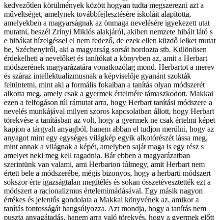
kedvezőtlen körülmények között hogyan tudta megszerezni azt a
műveltséget, amelynek továbbfejlesztésére iskoláit alapította,
amelyekben a magyarságnak az önmaga nevelésére igyekezett utat
mutatni, beszél Zrínyi Miklós alakjáról, akiben nemzete hibáit látó s
e hibákat hízelgéssel el nem fedező, de ezek ellen küzdő lelket mutat
be, Széchenyiről, aki a magyarság sorsát hordozta stb. Különösen
érdekelheti a nevelőket és tanítókat a könyvben az, amit a Herbart
módszerének magyarázatára vonatkozólag mond. Herbartot a merev
és száraz intellektualizmusnak a képviselője gyanánt szokták
feltüntetni, mint aki a formális fokaiban a tanítás olyan módszerét
alkotta meg, amely csak a gyermek értelmére támaszkodott. Makkai
ezen a felfogáson túl rámutat arra, hogy Herbart tanítási módszere a
nevelés munkájával milyen szoros kapcsolatban állott, hogy Herbart
törekvése a tanításban az volt, hogy a gyermek ne csak értelmi képet
kapjon a tárgyalt anyagból, hanem abban el tudjon merülni, hogy az
anyagot mint egy egységes világkép egyik alkotórészét lássa meg,
mint annak a világnak a képét, amelyben saját maga is egy rész s
amelyet neki meg kell ragadnia. Bár ebben a magyarázatban
szerintünk van valami, ami Herbarton túlmegy, amit Herbart nem
értett bele a módszerébe, mégis bizonyos, hogy a herbarti módszert
sokszor érte igazságtalan megítélés és sokan összetévesztették ezt a
módszert a racionalizmus értelemimádásával. Egy másik nagyon
értékes és jelentős gondolata a Makkai könyvének az, amikor a
tanítás fontosságát hangsúlyozza. Azt mondja, hogy a tanítás nem
puszta anyagátadás, hanem arra való törekvés, hogy a gyermek előtt