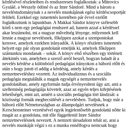
kérdésével részleteiben és rendszeresen foglalkoztak: a Mitrovics
Gyuláé, a Weszely ödöné és az Imre Sándoré. Mind a három a
neveléstudománynak s a nevelés munkájának egész kérdéscsoportját
felöleli. Ezekkel egy ismertetés keretében pár évvel ezelőtt
foglalkoztunk is lapunkban. A Makkai Sándor könyve szélesebb
körű s nem egy pedagógiai rendszert ad, hanem azzal a kérdéssel
akar leszámolni, mi a magyar műveltség lényege, milyennek kell
lennie a magyar nevelésnek, főképpen azokat a szempontokat
keresve, amelyek ezekben irányadók. A könyv részletes ismertetés
helyett egy pár olyan gondolatát emeljük ki, amelyek főképpen
számunkra mondanak – sokát. A könyv első részében egy történeti
áttekintés van, amelyben a szerző arról beszél, hogyan haladt át a
nevelés kérdése a különböző pedagógiai irányokon a háború előtt és
után s hogy jutott el addig a kérdésig, amely kérdés a
nemzetneveléshez vezetett. Az individualizmus és a szociális
pedagógia megtalálták a maguk egységét a nemzetnevelés
gondolatában, amely egyformán tudja érvényesíteni úgy azt, ami a
szellemiség pedagógiája követelt, azaz az egyén teljes kifejtésének
lehetőségét, mint azt, amiért a szociális pedagógia tört lándzsát: a
közösségi formák megbecsülését a nevelésben. Tudjuk, hogy már a
háború előtt Németországban az állampolgári nevelésnek a
Kerschensteiner vezetésével egyik legjelentősebb gondolattá nőtte ki
magát az a gondolata, mit tőle függetlenül Imre Sándor
nemzetnevelésnek nevezett. A nemzeti társadalom tehát az, arai a
nevelés munkáját végzi s ez a munka ennélfogva nemcsak hogy