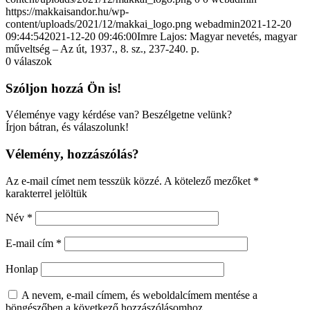
https://makkaisandor.hu/wp-
content/uploads/2021/12/makkai_logo.png
webadmin
2021-12-20
09:44:54
2021-12-20 09:46:00
Imre Lajos: Magyar nevetés, magyar
műveltség – Az út, 1937., 8. sz., 237-240. p.
0
válaszok
Szóljon hozzá Ön is!
Véleménye vagy kérdése van? Beszélgetne velünk?
Írjon bátran, és válaszolunk!
Vélemény, hozzászólás?
Az e-mail címet nem tesszük közzé.
A kötelező mezőket
*
karakterrel jelöltük
Név
*
E-mail cím
*
Honlap
A nevem, e-mail címem, és weboldalcímem mentése a
böngészőben a következő hozzászólásomhoz.