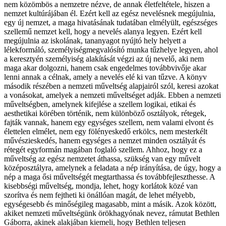
nem közömbös a nemzetre nézve, de annak életfeltétele, hiszen a
nemzet kultúrájában él. Ezért kell az egész nevelésnek megújulnia,
egy új nemzet, a maga hivatásának tudatában elmélyült, egészséges
szellemű nemzet kell, hogy a nevelés alanya legyen. Ezért kell
megújulnia az iskolának, tananyagot nyújtó hely helyett a
lélekformáló, személyiségmegvalósító munka tűzhelye legyen, ahol
a keresztyén személyiség alakítását végzi az új nevelő, aki nem
maga akar dolgozni, hanem csak engedelmes továbbvivője akar
lenni annak a célnak, amely a nevelés elé ki van tűzve. A könyv
második részében a nemzeti műveltség alapjairól szól, keresi azokat
a vonásokat, amelyek a nemzeti műveltséget adják. Ebben a nemzeti
műveltségben, amelynek kifejlése a szellem logikai, etikai és
aesthetikai körében történik, nem különböző osztályok, rétegek,
fajták vannak, hanem egy egységes szellem, nem valami elvont és
élettelen elmélet, nem egy fölényeskedő erkölcs, nem mesterkélt
művészieskedés, hanem egységes a nemzet minden osztályát és
rétegét egyformán magában foglaló szellem. Ahhoz, hogy ez a
műveltség az egész nemzetet áthassa, szükség van egy művelt
középosztályra, amelynek a feladata a nép irányítása, de úgy, hogy a
nép a maga ősi műveltségét megtarthassa és továbbfejleszthesse. A
kisebbségi műveltség, mondja, lehet, hogy korlátok közé van
szorítva és nem fejtheti ki önállóan magát, de lehet mélyebb,
egységesebb és minőségileg magasabb, mint a másik. Azok között,
akiket nemzeti műveltségünk örökhagyónak nevez, rámutat Bethlen
Gáborra, akinek alakjában kiemeli, hogy Bethlen teljesen