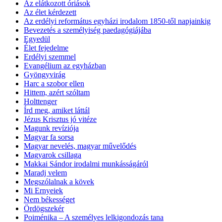
Az elátkozott óriások
Az élet kérdezett
Az erdélyi református egyházi irodalom 1850-től napjainkig
Bevezetés a személyiség paedagógiájába
Egyedül
Élet fejedelme
Erdélyi szemmel
Evangélium az egyházban
Gyöngyvirág
Harc a szobor ellen
Hittem, azért szóltam
Holttenger
Írd meg, amiket láttál
Jézus Krisztus jó vitéze
Magunk revíziója
Magyar fa sorsa
Magyar nevelés, magyar művelődés
Magyarok csillaga
Makkai Sándor irodalmi munkásságáról
Maradj velem
Megszólalnak a kövek
Mi Ernyeiek
Nem békességet
Ördögszekér
Poiménika – A személyes lelkigondozás tana