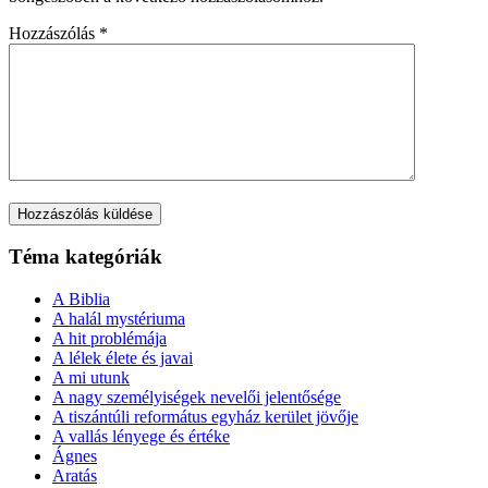
Hozzászólás
*
Téma kategóriák
A Biblia
A halál mystériuma
A hit problémája
A lélek élete és javai
A mi utunk
A nagy személyiségek nevelői jelentősége
A tiszántúli református egyház kerület jövője
A vallás lényege és értéke
Ágnes
Aratás