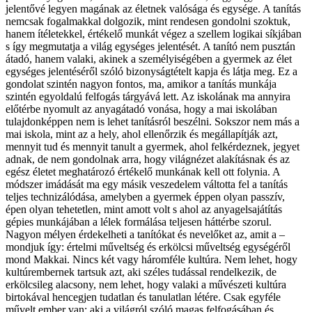
jelentővé legyen magának az életnek valósága és egysége. A tanítás
nemcsak fogalmakkal dolgozik, mint rendesen gondolni szoktuk,
hanem ítéletekkel, értékelő munkát végez a szellem logikai síkjában
s így megmutatja a világ egységes jelentését. A tanító nem pusztán
átadó, hanem valaki, akinek a személyiségében a gyermek az élet
egységes jelentéséről szóló bizonyságtételt kapja és látja meg. Ez a
gondolat szintén nagyon fontos, ma, amikor a tanítás munkája
szintén egyoldalú felfogás tárgyává lett. Az iskolának ma annyira
előtérbe nyomult az anyagátadó vonása, hogy a mai iskolában
tulajdonképpen nem is lehet tanításról beszélni. Sokszor nem más a
mai iskola, mint az a hely, ahol ellenőrzik és megállapítják azt,
mennyit tud és mennyit tanult a gyermek, ahol felkérdeznek, jegyet
adnak, de nem gondolnak arra, hogy világnézet alakításnak és az
egész életet meghatározó értékelő munkának kell ott folynia. A
módszer imádását ma egy másik veszedelem váltotta fel a tanítás
teljes technizálódása, amelyben a gyermek éppen olyan passzív,
épen olyan tehetetlen, mint amott volt s ahol az anyagelsajátítás
gépies munkájában a lélek formálása teljesen háttérbe szorul.
Nagyon mélyen érdekelheti a tanítókat és nevelőket az, amit a –
mondjuk így: értelmi műveltség és erkölcsi műveltség egységéről
mond Makkai. Nincs két vagy háromféle kultúra. Nem lehet, hogy
kultúrembernek tartsuk azt, aki széles tudással rendelkezik, de
erkölcsileg alacsony, nem lehet, hogy valaki a művészeti kultúra
birtokával hencegjen tudatlan és tanulatlan létére. Csak egyféle
művelt ember van: aki a világról szóló magas felfogásában és