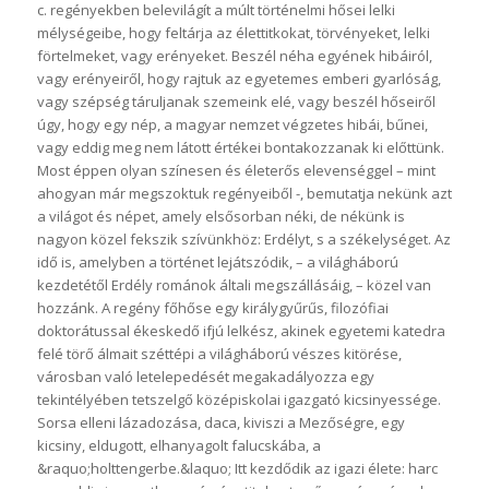
c. regényekben belevilágít a múlt történelmi hősei lelki
mélységeibe, hogy feltárja az élettitkokat, törvényeket, lelki
förtelmeket, vagy erényeket. Beszél néha egyének hibáiról,
vagy erényeiről, hogy rajtuk az egyetemes emberi gyarlóság,
vagy szépség táruljanak szemeink elé, vagy beszél hőseiről
úgy, hogy egy nép, a magyar nemzet végzetes hibái, bűnei,
vagy eddig meg nem látott értékei bontakozzanak ki előttünk.
Most éppen olyan színesen és életerős elevenséggel – mint
ahogyan már megszoktuk regényeiből -, bemutatja nekünk azt
a világot és népet, amely elsősorban néki, de nékünk is
nagyon közel fekszik szívünkhöz: Erdélyt, s a székelységet. Az
idő is, amelyben a történet lejátszódik, – a világháború
kezdetétől Erdély románok általi megszállásáig, – közel van
hozzánk. A regény főhőse egy királygyűrűs, filozófiai
doktorátussal ékeskedő ifjú lelkész, akinek egyetemi katedra
felé törő álmait széttépi a világháború vészes kitörése,
városban való letelepedését megakadályozza egy
tekintélyében tetszelgő középiskolai igazgató kicsinyessége.
Sorsa elleni lázadozása, daca, kiviszi a Mezőségre, egy
kicsiny, eldugott, elhanyagolt falucskába, a
&raquo;holttengerbe.&laquo; Itt kezdődik az igazi élete: harc