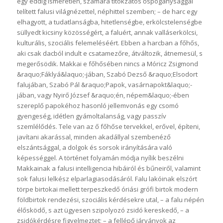
egy eddig ismeretlen, számára titokzatos őspogánysággal
telített falusi világnézettel, néphittel szemben; – de harc egy
elhagyott, a tudatlanságba, hitetlenségbe, erkölcstelenségbe
süllyedt kicsiny közösségért, a faluért, annak valláserkölcsi,
kulturális, szociális felemeléséért. Ebben a harcban a főhős,
aki csak dacból indult e csatamezőre, átváltozik, átnemesül, s
megerősödik. Makkai e főhősében nincs a Móricz Zsigmond
&raquo;Fáklyá&laquo;-jában, Szabó Dezső &raquo;Elsodort
falujában, Szabó Pál &raquo;Papok, vasárnapokt&laquo;-
jában, vagy Nyirő József &raquo;én, népem&laquo;-ében
szereplő papokéhoz hasonló jellemvonás egy csomó
gyengeség, idétlen gyámoltalanság, vagy passzív
szemlélődés. Tele van az ő főhőse tervekkel, erővel, építeni,
javítani akarással, minden akadállyal szembenéző
elszántsággal, a dolgok és sorsok irányítására való
képességgel. A történet folyamán módja nyílik beszélni
Makkainak a falusi intelligencia hibáiról és bűneiről, valamint
sok falusi lelkész elparlagiasodásáról. Falu lakóinak elszórt
törpe birtokai mellett terpeszkedő óriási grófi birtok modern
földbirtok rendezési, szociális kérdésekre utal, – a falu népén
élősködő, s azt ügyesen szipolyozó zsidó kereskedő, – a
zsidókérdésre figyelmeztet; – a fellépő járványok az