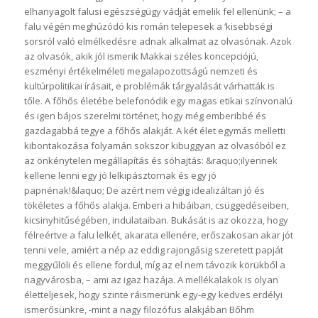
elhanyagolt falusi egészségügy vádját emelik fel ellenünk; – a
falu végén meghúzódó kis román telepesek a ‘kisebbségi
sorsról való elmélkedésre adnak alkalmat az olvasónak. Azok
az olvasók, akik jól ismerik Makkai széles koncepciójú,
eszményi értékelméleti megalapozottságú nemzeti és
kultúrpolitikai írásait, e problémák tárgyalását várhatták is
tőle. A főhős életébe belefonódik egy magas etikai színvonalú
és igen bájos szerelmi történet, hogy még emberibbé és
gazdagabbá tegye a főhős alakját. A két élet egymás melletti
kibontakozása folyamán sokszor kibuggyan az olvasóból ez
az önkénytelen megállapítás és sóhajtás: &raquo;ilyennek
kellene lenni egy jó lelkipásztornak és egy jó
papnénak!&laquo; De azért nem végig idealizáltan jó és
tökéletes a főhős alakja. Emberi a hibáiban, csüggedéseiben,
kicsinyhitűségében, indulataiban. Bukását is az okozza, hogy
félreértve a falu lelkét, akarata ellenére, erőszakosan akar jót
tenni vele, amiért a nép az eddig rajongásig szeretett papját
meggyűlöli és ellene fordul, míg az el nem távozik körükből a
nagyvárosba, – ami az igaz hazája. A mellékalakok is olyan
életteljesek, hogy szinte ráismerünk egy-egy kedves erdélyi
ismerősünkre, -mint a nagy filozófus alakjában Bőhm