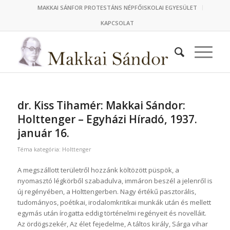
MAKKAI SÁNFOR PROTESTÁNS NÉPFŐISKOLAI EGYESÜLET
KAPCSOLAT
dr. Kiss Tihamér: Makkai Sándor:
Holttenger – Egyházi Híradó, 1937.
január 16.
/
Téma kategória:
Holttenger
A megszállott területről hozzánk költözött püspök, a
nyomasztó légkörből szabadulva, immáron beszél a jelenről is
új regényében, a Holttengerben. Nagy értékű pasztorális,
tudományos, poétikai, irodalomkritikai munkák után és mellett
egymás után írogatta eddig történelmi regényeit és novelláit.
Az ördögszekér, Az élet fejedelme, A táltos király, Sárga vihar